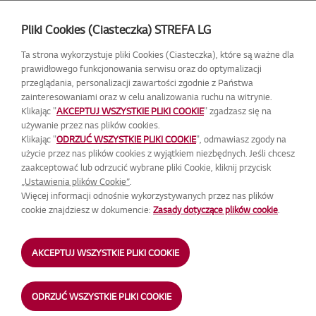
Pliki Cookies (Ciasteczka) STREFA LG
Ta strona wykorzystuje pliki Cookies (Ciasteczka), które są ważne dla
prawidłowego funkcjonowania serwisu oraz do optymalizacji
przeglądania, personalizacji zawartości zgodnie z Państwa
zainteresowaniami oraz w celu analizowania ruchu na witrynie.
Strefa promocji LG
Klikając "
AKCEPTUJ WSZYSTKIE PLIKI COOKIE
" zgadzasz się na
używanie przez nas plików cookies.
Klikając "
ODRZUĆ WSZYSTKIE PLIKI COOKIE
", odmawiasz zgody na
użycie przez nas plików cookies z wyjątkiem niezbędnych. Jeśli chcesz
Strefa LG to oficjalna strona, która pozwala na
zaakceptować lub odrzucić wybrane pliki Cookie, kliknij przycisk
rejestrację i udział w promocji organizowanej
przez
„Ustawienia plików Cookie”
.
Więcej informacji odnośnie wykorzystywanych przez nas plików
LG Electronics Polska.
cookie znajdziesz w dokumencie:
Zasady dotyczące plików cookie
.
AKCEPTUJ WSZYSTKIE PLIKI COOKIE
ODRZUĆ WSZYSTKIE PLIKI COOKIE